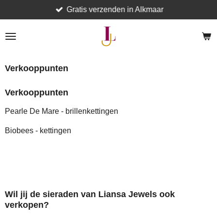
Gratis verzenden in Alkmaar
Ga
direct
naar
de
hoofdinhoud
Verkooppunten
Verkooppunten
Pearle De Mare - brillenkettingen
Biobees - kettingen
Wil jij de sieraden van Liansa Jewels ook
verkopen?