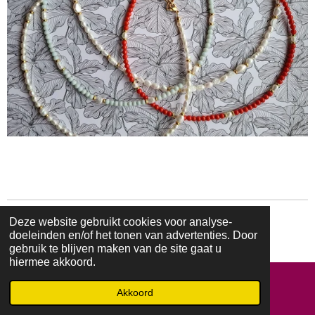
Deze website gebruikt cookies voor analyse-
© 2021 - 2026 Liansa Jewels
doeleinden en/of het tonen van advertenties. Door
Powered by
JouwWeb
gebruik te blijven maken van de site gaat u
hiermee akkoord.
Akkoord
E-mailadres
Instagram